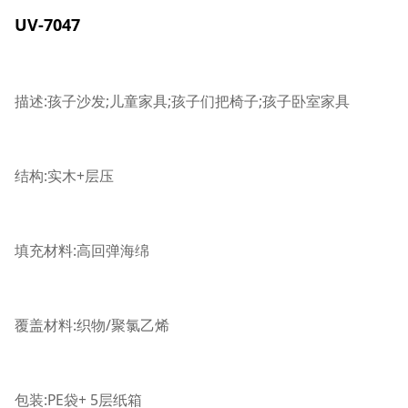
UV-7047
描述:孩子沙发;儿童家具;孩子们把椅子;孩子卧室家具
结构:实木+层压
填充材料:高回弹海绵
覆盖材料:织物/聚氯乙烯
包装:PE袋+ 5层纸箱