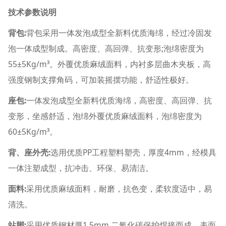
技术参数说明
背包:
背包采用一体发泡成型全新料优质海绵，经过冷固发
泡一体成型制成。高密度、高回弹、抗变形;泡绵密度为
55
±
5Kg/m³。外覆优质麻绒面料，内衬多层曲木夹板，高
强度钢制支撑角码，可加装摇摆功能，舒适性极好。
座包:
一体发泡成型全新料优质海绵，高密度、高回弹、抗
变形，坐感舒适，泡绵外覆优质麻绒面料，泡绵密度为
60
±
5Kg/m³。
背、座外壳:
选用优质PP工程塑料塑壳，厚度4mm，经模具
一体注塑成型，抗冲击、环保、易清洁。
面料:
采用优质麻绒面料，耐磨，抗色变，柔软度适中，易
清洗。
站脚:
采用优质钢材厚1.5mm,二氧化碳保护焊接而成，表面