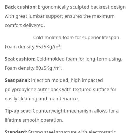
Back cushion:
Ergonomically sculpted backrest design
with great lumbar support ensures the maximum
comfort delivered.
Cold-molded foam for superior lifespan.
Foam density 55
±
5Kg/m³.
Seat cushion:
Cold-molded foam for long-term using.
Foam density 60
±
5Kg /m³.
Seat panel:
lnjection molded, high impacted
polypropylene outer back with textured surface for
easily cleaning and maintenance.
Tip-up seat:
Counterweight mechanism allows for a
lifetime smooth operation.
Standard:
Strong steel structure with electrostatic